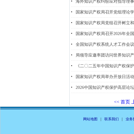
海外知识产权纠纷应对指导理事
国家知识产权局召开党组理论
国家知识产权局党组召开树立
国家知识产权局召开2026年
全国知识产权系统人才工作会
局领导应邀率团访问世界知识
《二〇二五年中国知识产权保
国家知识产权局举办开放日活
2026中国知识产权保护高层论
<< 首页
网站地图
|
联系我们
|
业务投