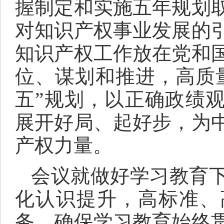
握制定和实施五年规划
对知识产权事业发展的
知识产权工作放在党和
位、谋划和推进，高质
五”规划，以正确政绩观
展开好局、起好步，为
产权力量。
会议就做好学习教育
化认识提升，高标准、
务，确保学习教育始终