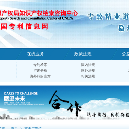
在线业务
政策法规
公
专利检索
国内法规
咨询分析
国外法规
海外纠纷应对
相关法规
位置：
首页
>
首页广告位