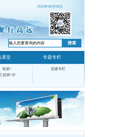
2026年08月08日
益课堂
专题专栏
检索+
党建专栏
工程师+IP