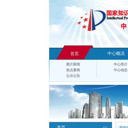
中心概况
首页
图片新闻
中心简介
热点要闻
中心动态
公示公告
首页
<<
所在