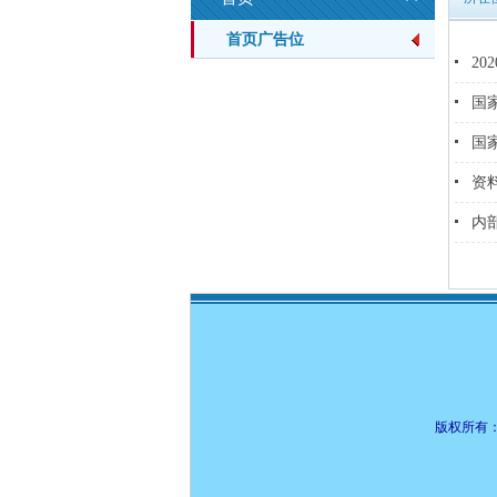
首页广告位
20
国
国
资
内
版权所有：