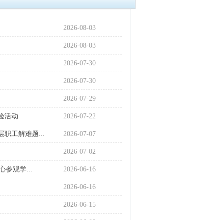
2026-08-03
2026-08-03
2026-07-30
2026-07-30
2026-07-29
验活动
2026-07-22
工解难题...
2026-07-07
2026-07-02
参观学...
2026-06-16
2026-06-16
2026-06-15