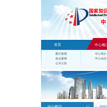
首页
中心概
图片新闻
中心简介
热点要闻
中心动态
公示公告
中心概况
<<
所在